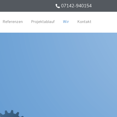
07142-940154
Referenzen
Projektablauf
Wir
Kontakt